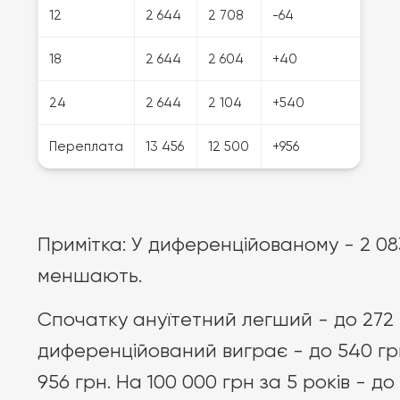
12
2 644
2 708
-64
18
2 644
2 604
+40
24
2 644
2 104
+540
Переплата
13 456
12 500
+956
Примітка: У диференційованому - 2 083
меншають.
Спочатку ануїтетний легший - до 272 гр
диференційований виграє - до 540 гр
956 грн. На 100 000 грн за 5 років - до 