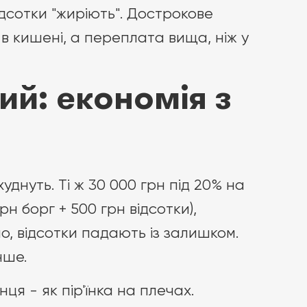
ідсотки "жиріють". Дострокове
 кишені, а переплата вища, ніж у
й: економія з
днуть. Ті ж 30 000 грн під 20% на
рн борг + 500 грн відсотки),
вно, відсотки падають із залишком.
нше.
ця - як пір'їнка на плечах.