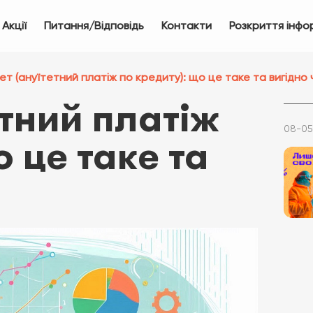
Акції
Питання/Відповідь
Контакти
Розкриття інфо
ет (ануїтетний платіж по кредиту): що це таке та вигідно ч
етний платіж
08-05
о це таке та