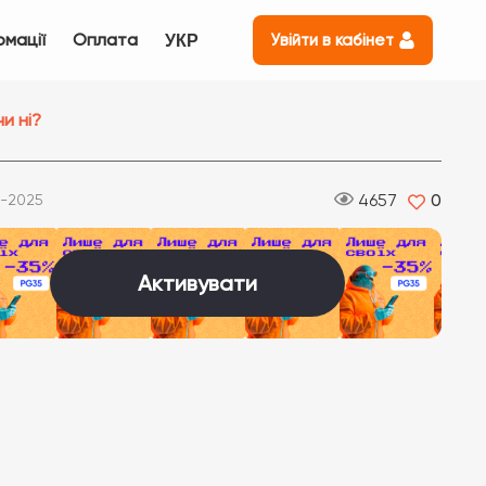
рмації
Оплата
Увійти в кабінет
УКР
и ні?
4657
0
-2025
Активувати