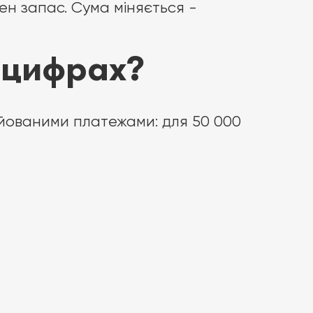
бен запас. Сума міняється -
в цифрах?
ійованими платежами: для 50 000