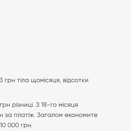
 грн тіла щомісяця, відсотки
н різниці. З 18-го місяця
н за платіж. Загалом економите
10 000 грн.