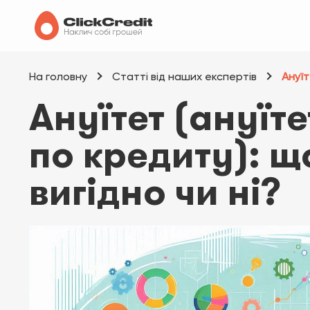
На головну
Статті від наших експертів
Ануїт
Ануїтет (ануїт
по кредиту): щ
вигідно чи ні?