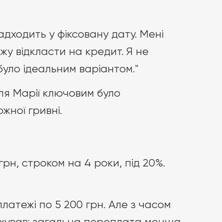
дходить у фіксовану дату. Мені
жу відкласти на кредит. Я не
уло ідеальним варіантом."
я Марії ключовим було
жної гривні.
грн, строком на 4 роки, під 20%.
платежі по 5 200 грн. Але з часом
ахував: загальна переплата менша