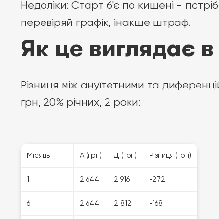
Недоліки: Старт б'є по кишені - потрі
перевіряй графік, інакше штраф.
Як це виглядає 
Різниця між ануїтетними та диференц
грн, 20% річних, 2 роки:
Місяць
А (грн)
Д (грн)
Різниця (грн)
1
2 644
2 916
-272
6
2 644
2 812
-168