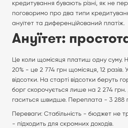
кредитування бувають різні, як не пер
поговоримо про два типи кредитуван
ануїтет та диференційований платіж.
Ануїтет: простот
Це коли щомісяця платиш одну суму. Н
20% - це 2 774 грн щомісяця, 12 разів.
відсотки. На старті відсотки беруть го
борг скорочується лише на 2 274 грн. 
гаситься швидше. Переплата - 3 288 г
Переваги: Стабільність - бюджет не тр
- підходить для скромних доходів.