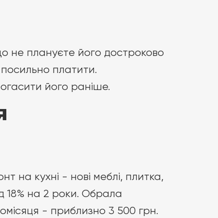
о не плануєте його достроково
х посильно платити.
огасити його раніше.
я
 на кухні - нові меблі, плитка,
ід 18% на 2 роки. Обрала
щомісяця - приблизно 3 500 грн.