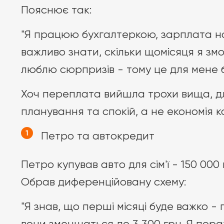
Пояснює так:
"Я працюю бухгалтеркою, зарплата на
важливо знати, скільки щомісяця я змо
люблю сюрпризів - тому це для мене б
Хоч переплата вийшла трохи вища, дл
планування та спокій, а не економія ко
Петро та автокредит
Петро купував авто для сім'ї - 150 000 
Обрав диференційовану схему:
"Я знав, що перші місяці буде важко - 
вони зменшаться до 3 300 грн. Я пор