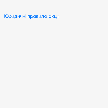
Юридичні правила акц
ії