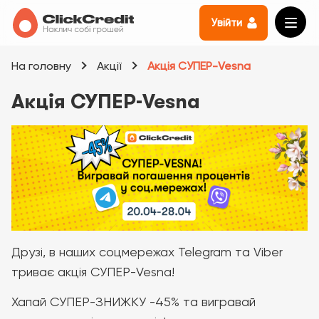
Увійти
На головну
Акції
Акція СУПЕР-Vesna
Акція СУПЕР-Vesna
Друзі, в наших соцмережах Telegram та Viber
триває акція СУПЕР-Vesna!
Хапай СУПЕР-ЗНИЖКУ -45% та вигравай