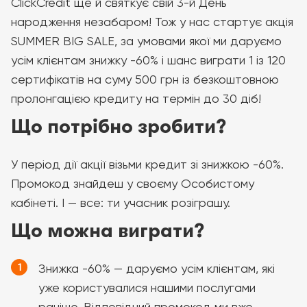
ClickCredit ще й святкує свій 3-й День
народження незабаром! Тож у нас стартує акція
SUMMER BIG SALE, за умовами якої ми даруємо
усім клієнтам знижку -60% і шанс виграти 1 із 120
сертифікатів на суму 500 грн із безкоштовною
пролонгацією кредиту на термін до 30 діб!
Що потрібно зробити?
У період дії акції візьми кредит зі знижкою -60%.
Промокод знайдеш у своєму Особистому
кабінеті. І — все: ти учасник розіграшу.
Що можна виграти?
Знижка -60% — даруємо усім клієнтам, які
уже користувалися нашими послугами
раніше. Відповідний промокод ми вже