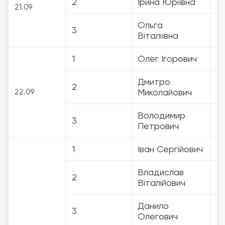
2
Ірина Юріївна
3
21.09
Ольга
3
3
Віталіївна
1
Олег Ігорович
3
Дмитро
2
3
Миколайович
22.09
Володимир
3
3
Петрович
1
Іван Сергійович
3
Владислав
2
3
Віталійович
Данило
3
3
Олегович