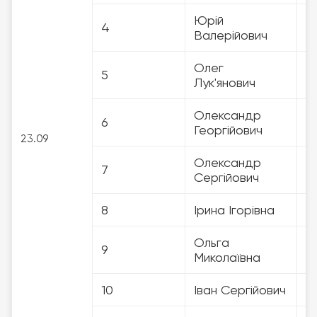
Юрій
4
3
Валерійович
Олег
5
3
Лук'янович
Олександр
6
3
Георгійович
23.09
Олександр
7
3
Сергійович
8
Ірина Ігорівна
3
Ольга
9
3
Миколаївна
10
Іван Сергійович
3