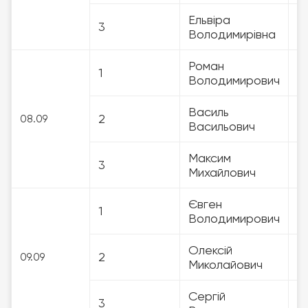
Ельвіра
3
3
Володимирівна
Роман
1
3
Володимирович
Василь
2
3
08.09
Васильович
Максим
3
3
Михайлович
Євген
1
3
Володимирович
Олексій
2
3
09.09
Миколайович
Сергій
3
3