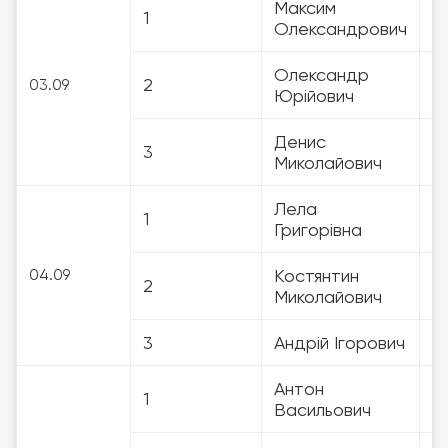
Максим
1
3
Олександрович
Олександр
2
3
03.09
Юрійович
Денис
3
3
Миколайович
Лела
1
3
Григорівна
Костянтин
04.09
2
3
Миколайович
3
Андрій Ігорович
3
Антон
1
3
Васильович