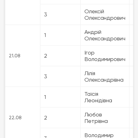
Олексій
3
3
Олександрович
Андрій
1
3
Олександрович
Ігор
2
3
21.08
Володимирович
Лілія
3
3
Олександрівна
Таїсія
1
3
Леонідівна
Любов
2
3
22.08
Петрівна
Володимир