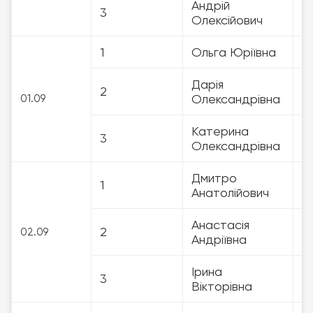
Андрій
3
3
Олексійович
1
Ольга Юріївна
3
Дарія
2
3
Олександрівна
01.09
Катерина
3
3
Олександрівна
Дмитро
1
3
Анатолійович
Анастасія
2
3
02.09
Андріївна
Ірина
3
3
Вікторівна