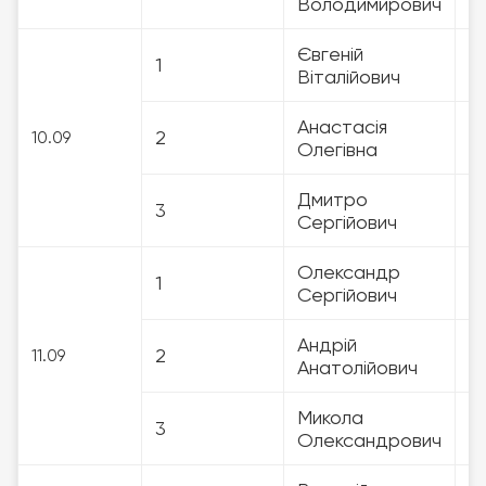
Володимирович
Євгеній
1
3
Віталійович
Анастасія
2
3
10.09
Олегівна
Дмитро
3
3
Сергійович
Олександр
1
3
Сергійович
Андрій
2
3
11.09
Анатолійович
Микола
3
3
Олександрович