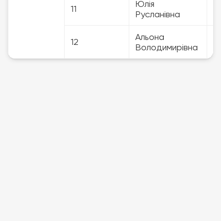
Юлія
11
3
Русланівна
Альона
12
3
Володимирівна