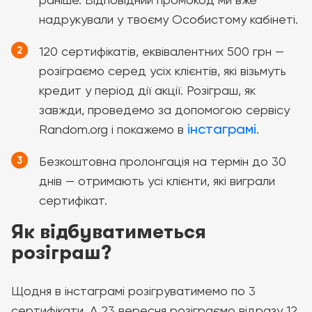
надрукували у твоєму Особистому кабінеті.
120 сертифікатів, еквівалентних 500 грн —
розіграємо серед усіх клієнтів, які візьмуть
кредит у період дії акції. Розіграш, як
завжди, проведемо за допомогою сервісу
інстаграмі
Random.org і покажемо в
.
Безкоштовна пролонгація на термін до 30
днів — отримають усі клієнти, які виграли
сертифікат.
Як відбуватиметься
розіграш?
Щодня в інстаграмі розігруватимемо по 3
сертифікати. А 23 вересня розіграємо відразу 12.