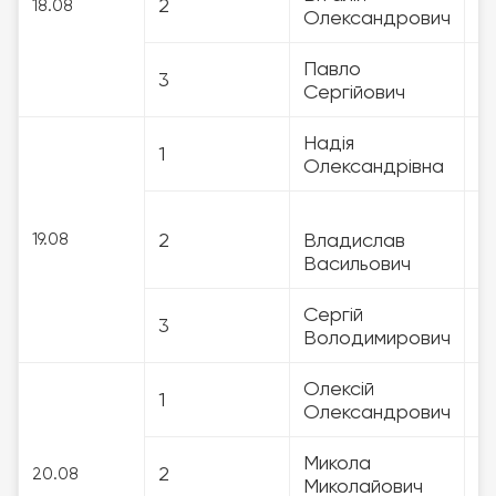
2
3
18.08
Олександрович
Павло
3
3
Сергійович
Надія
1
3
Олександрівна
2
Владислав
3
19.08
Васильович
Cергій
3
3
Володимирович
Олексій
1
3
Олександрович
Микола
2
3
20.08
Миколайович