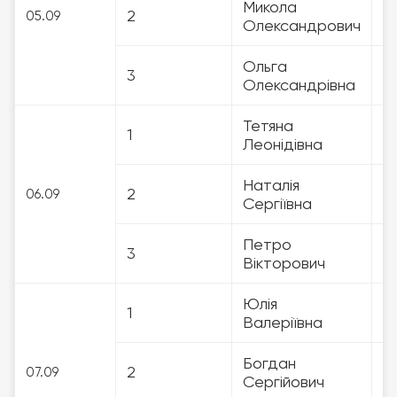
Микола
2
3
05.09
Олександрович
Ольга
3
3
Олександрівна
Тетяна
1
3
Леонідівна
Наталія
2
3
06.09
Сергіївна
Петро
3
3
Вікторович
Юлія
1
3
Валеріївна
Богдан
2
3
07.09
Сергійович