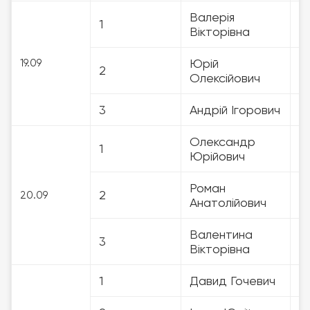
Валерія
1
3
Вікторівна
Юрій
19.09
2
3
Олексійович
3
Андрій Ігорович
3
Олександр
1
3
Юрійович
Роман
2
3
20.09
Анатолійович
Валентина
3
3
Вікторівна
1
Давид Гочевич
3