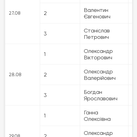
Валентин
2
3
27.08
Євгенович
Станіслав
3
3
Петрович
Олександр
1
3
Вікторович
Олександр
2
3
28.08
Валерійович
Богдан
3
3
Ярославович
Ганна
1
3
Олексіївна
Олександр
2
3
29.08