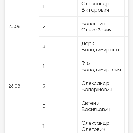
Олександр
1
3
Вікторович
Валентин
2
3
25.08
Олексійович
Дар'я
3
3
Володимирівна
Гліб
1
3
Володимирович
Олександр
2
3
26.08
Валерійович
Євгеній
3
3
Васильович
Олександр
1
3
Олегович