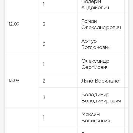
Валерій
1
3
Андрійович
Роман
2
3
12.09
Олександрович
Артур
3
3
Богданович
Олександр
1
3
Сергійович
2
Ляна Василівна
3
13.09
Володимир
3
3
Володимирович
Максим
1
3
Васильович