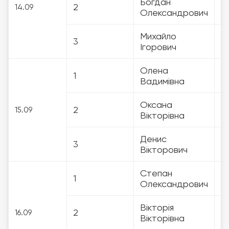
Богдан
2
3
14.09
Олександрович
Михайло
3
3
Ігорович
Олена
1
3
Вадимівна
Оксана
2
3
15.09
Вікторівна
Денис
3
3
Вікторович
Степан
1
3
Олександрович
Вікторія
2
3
16.09
Вікторівна