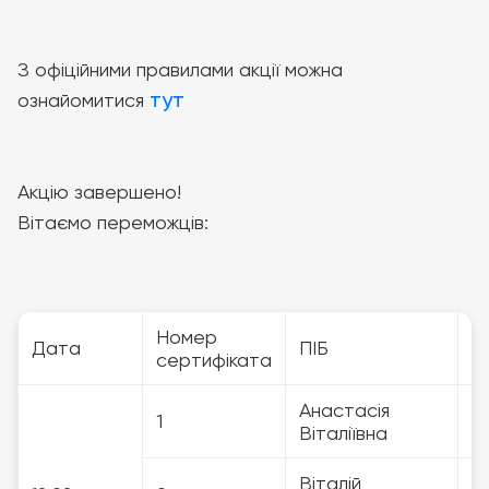
З офіційними правилами акції можна
тут
ознайомитися
Акцію завершено!
Вітаємо переможців:
Номер
Н
Дата
ПІБ
сертифіката
т
Анастасія
1
3
Віталіївна
Віталій