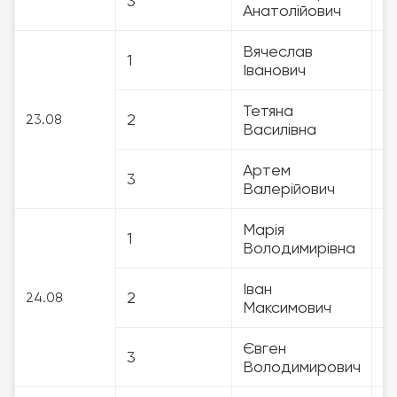
3
3
Анатолійович
Вячеслав
1
3
Іванович
Тетяна
2
3
23.08
Василівна
Артем
3
3
Валерійович
Марія
1
3
Володимирівна
Іван
2
3
24.08
Максимович
Євген
3
3
Володимирович