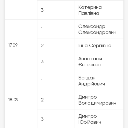
Катерина
3
3
Павлівна
Олександр
1
3
Олександрович
2
Інна Сергіївна
3
17.09
Анастасія
3
3
Євгенівна
Богдан
1
3
Андрійович
Дмитро
2
3
18.09
Володимирович
Дмитро
3
3
Юрійович