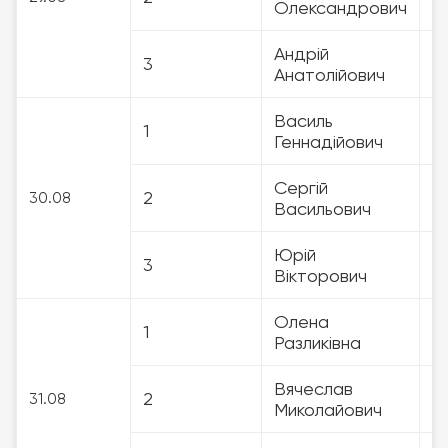
Олександрович
Андрій
3
3
Анатолійович
Василь
1
3
Геннадійович
Сергій
2
3
30.08
Васильович
Юрій
3
3
Вікторович
Олена
1
3
Разликівна
Вячеслав
2
3
31.08
Миколайович