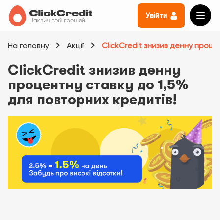
Увійти
На головну
Акції
ClickCredit знизив денну проце
ClickCredit знизив денну
процентну ставку до 1,5%
для повторних кредитів!