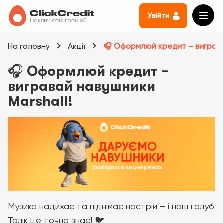
Увійти
На головну
Акції
🎧 Оформлюй кредит – виграва
🎧 Оформлюй кредит –
вигравай навушники
Marshall!
Музика надихає та піднімає настрій – і наш голуб
Толік це точно знає! 🐦