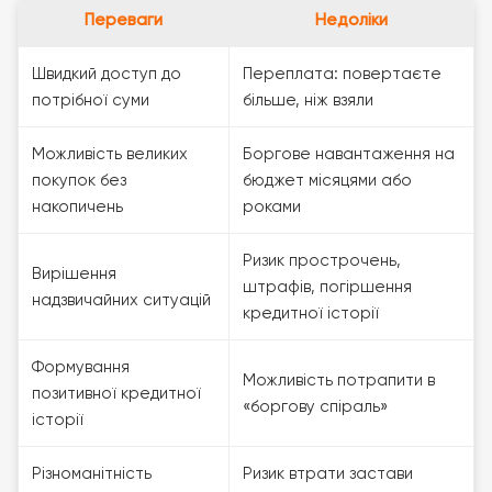
Переваги
Недоліки
Швидкий доступ до
Переплата: повертаєте
потрібної суми
більше, ніж взяли
Можливість великих
Боргове навантаження на
покупок без
бюджет місяцями або
накопичень
роками
Ризик прострочень,
Вирішення
штрафів, погіршення
надзвичайних ситуацій
кредитної історії
Формування
Можливість потрапити в
позитивної кредитної
«боргову спіраль»
історії
Різноманітність
Ризик втрати застави