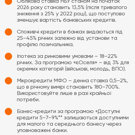
Облікова ставка НБУ станом на початок
2026 року становить 13,5% (після тривалого
зниження з 25% у 2022 році), що поступово
зменшує вартість банківських кредитів.
Споживчі кредити в банках видаються під
25–45% річних залежно від установи та
профілю позичальника.
Іпотека за ринковими умовами – 18–22%
річних. За програмою «єОселя» – від 3% для
окремих категорій (військові, молодь, ВПО).
Мікрокредити МФО – денна ставка 0,5–2%,
що в річному вимірі становить 180–700%.
Використовуйте лише в разі крайньої
потреби.
Бізнес-кредити за програмою «Доступні
кредити 5–7–9%** залишаються доступними
для малого та середнього бізнесу через
уповноважені банки.