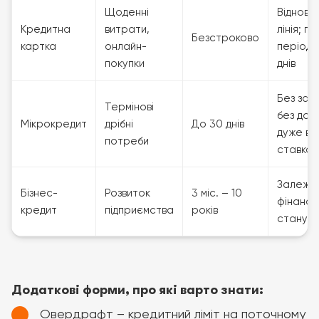
Щоденні
Відновл
Кредитна
витрати,
лінія; пі
Безстроково
картка
онлайн-
період 
покупки
днів
Без зас
Термінові
без дові
Мікрокредит
дрібні
До 30 днів
дуже ви
потреби
ставка
Залежит
Бізнес-
Розвиток
3 міс. – 10
фінансо
кредит
підприємства
років
стану б
Додаткові форми, про які варто знати:
Овердрафт – кредитний ліміт на поточному