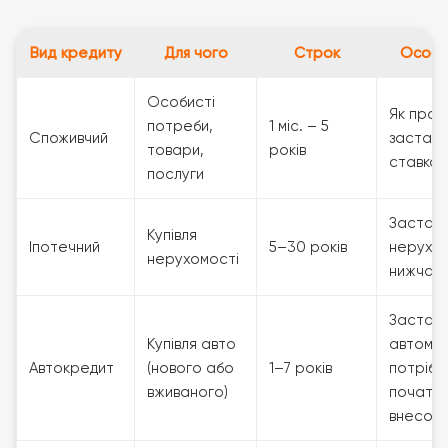
Вид кредиту
Для чого
Строк
Особл
Особисті
Як прав
потреби,
1 міс. – 5
Споживчий
застави
товари,
років
ставка
послуги
Застав
Купівля
Іпотечний
5–30 років
нерухом
нерухомості
нижча с
Застав
Купівля авто
автомоб
Автокредит
(нового або
1–7 років
потрібе
вживаного)
початко
внесок