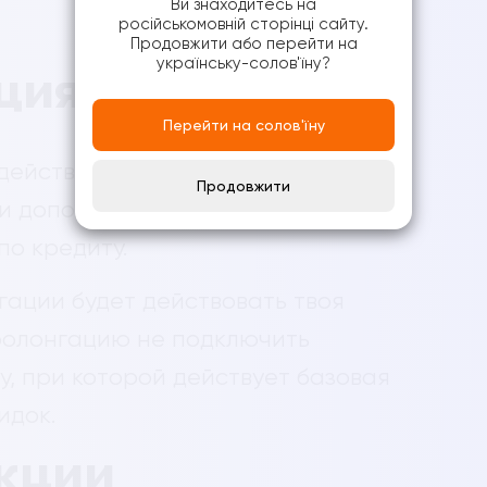
Ви знаходитесь на
російськомовній сторінці сайту.
Продовжити або перейти на
українську-солов'їну?
ция договора?
Перейти на солов'їну
действия своего договора на
Продовжити
ши дополнительное соглашение в
по кредиту.
нгации будет действовать твоя
пролонгацию не подключить
у, при которой действует базовая
идок.
акции