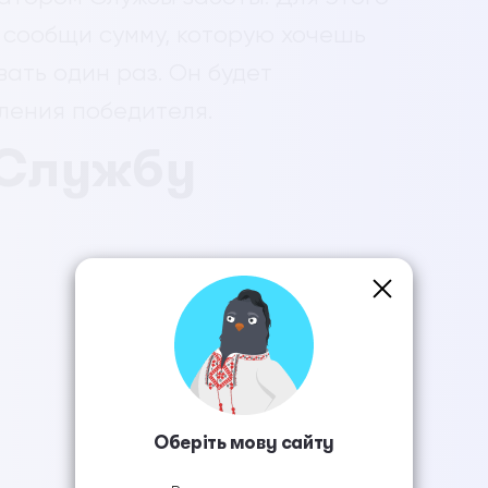
 сообщи сумму, которую хочешь
ать один раз. Он будет
ления победителя.
 Службу
Оберіть мову сайту