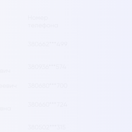
Номер
телефона
380662***499
380936***574
вич
еевич
380680***700
380660***724
вна
380502***315