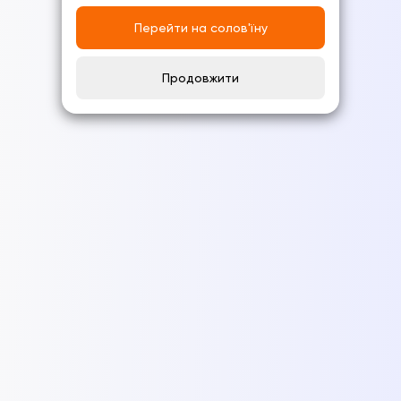
Перейти на солов'їну
Продовжити