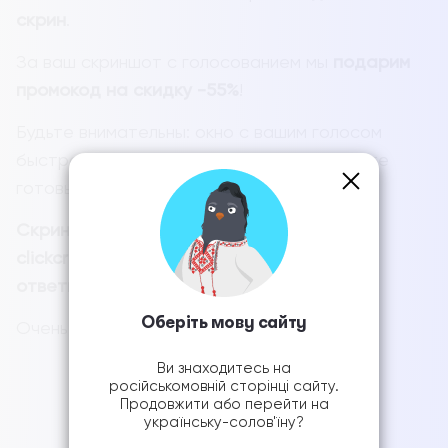
скрин
.
За ваш скриншот с голосованием мы
подарим
промокод на скидку -55%
!
Будьте внимательны: окно с вашим голосом
быстро исчезнет с экрана. Поэтому будьте
готовы, чтобы успеть его заскринить.
Скриншот отправляйте сюда:
clickcredit.voting@gmail.com
и ждите
ответного письма с промокодом.
Оберіть мову сайту
Очень-очень ждем!
Ви знаходитесь на
російськомовній сторінці сайту.
Продовжити або перейти на
українську-солов'їну?