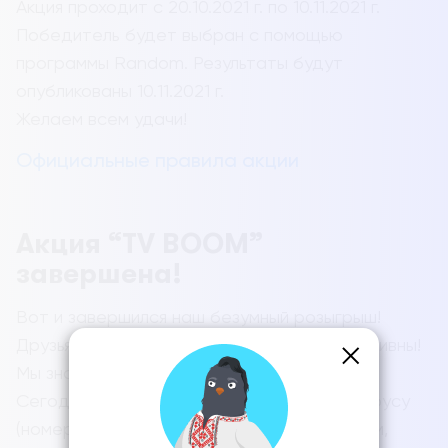
Акция проходит с 20.10.2021 г. по 10.11.2021 г.
Победитель будет выбран с помощью
программы Random. Результаты будут
опубликованы 10.11.2021 г.
Желаем всем удачи!
Официальные правила акции
Акция “TV BOOM”
завершена!
Вот и завершился наш безумный розыгрыш!
Друзья, благодарим вас, вы были очень активны!
Мы знаем имя победителя!
Сегодня удача улыбнулась Владиславу Гарусу
(номер телефона 063****893). Поздравляем,