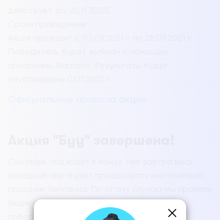
действует до 20.11.2021).
Сроки проведения:
Акция проходит с 03.09.2021 г. по 28.09.2021 г.
Победитель будет выбран с помощью
программы Random. Результаты будут
опубликованы 01.11.2021 г.
Официальные правила акции
Акция "Буу" завершена!
Сентябрь подходит к концу. Уже завтра весь
западный мир будет праздновать мистический
праздник Хеловина. По этому случаю мы провели
акцию Буу. И уже можем объявить фамилию
победителей!