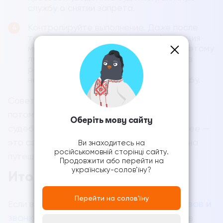
службу о снятии запрета.
Контролируйте выполнение. Даже после
того как ограничение снято, информация
может обновиться в базе не сразу. Поэтому
лучше проверить себя повторно через
реестр должников или обратиться
непосредственно в пограничную службу.
Совет: не оставляйте такие вопросы «на
потом». Если знаете, что имеете долги или
Оберіть мову сайту
судебные дела, разберитесь с ними заранее —
это сэкономит нервы и не испортит планы на
Ви знаходитесь на
російськомовній сторінці сайту.
путешествие.
Продовжити або перейти на
українську-солов'їну?
Итог
Перейти на солов'їну
кредит на карту без отказов и
Если вы взяли
звонков
— это не повод отказывать себе в