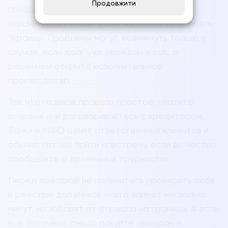
Продовжити
поездках. Сам факт задолженности не
ограничивает ваше право на выезд за пределы
Украины. Проблемы могут возникнуть только в
случае, если долг уже передан в суд, а
решением открыто исполнительное
производство.
Так что главное правило простое: платите
вовремя или договаривайтесь с кредитором.
Банки и МФО ценят ответственных клиентов и
обычно готовы пойти навстречу, если вы честно
сообщаете о временных трудностях.
Перед поездкой не поленитесь проверить себя
в реестре должников — это займет несколько
минут, но избавит от стресса на границе. А если
всё оплачено, смело пакуйте чемодан и