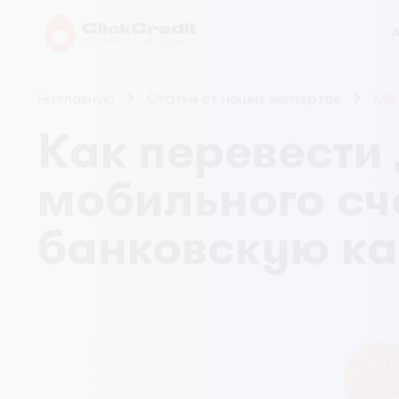
А
На главную
Статьи от наших экспертов
Как
Как перевести 
мобильного сч
банковскую ка