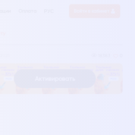
ации
Оплата
Войти в кабинет
РУС
рту
18383
0
-2025
Активировать